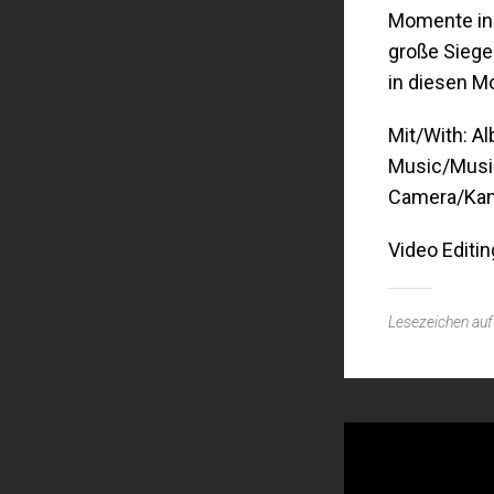
Momente in 
große Siege
in diesen M
Mit/With: Al
Music/Musik
Camera/Kam
Video Editin
Lesezeichen au