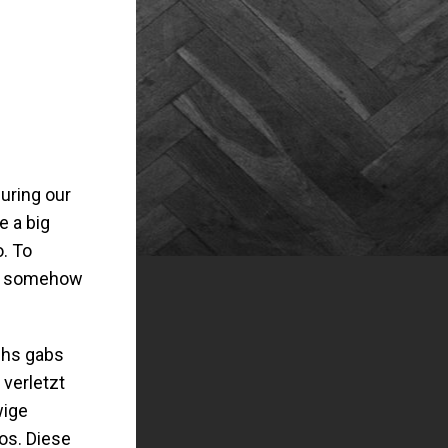
uring our
e a big
o. To
and somehow
ehs gabs
 verletzt
wige
os. Diese