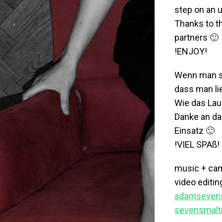
step on an u
Thanks to t
partners 🙂
!ENJOY!
Wenn man si
dass man li
Wie das Lau
Danke an da
Einsatz 🙂
!VIEL SPAß!
music + cam
video editi
adamseven
sevensmalt