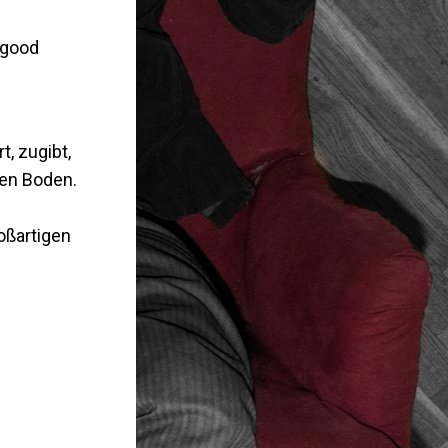
 good
, zugibt,
ren Boden.
oßartigen