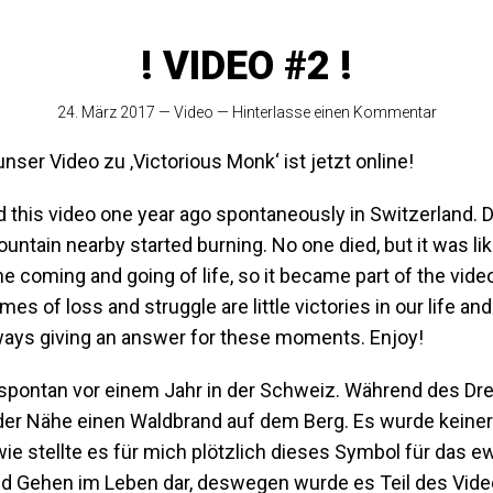
! VIDEO #2 !
24. März 2017
—
Video
—
Hinterlasse einen Kommentar
unser Video zu ‚Victorious Monk‘ ist jetzt online!
 this video one year ago spontaneously in Switzerland. D
ntain nearby started burning. No one died, but it was lik
e coming and going of life, so it became part of the vide
es of loss and struggle are little victories in our life 
lways giving an answer for these moments. Enjoy!
spontan vor einem Jahr in der Schweiz. Während des Dr
n der Nähe einen Waldbrand auf dem Berg. Es wurde keiner
ie stellte es für mich plötzlich dieses Symbol für das e
Gehen im Leben dar, deswegen wurde es Teil des Vide