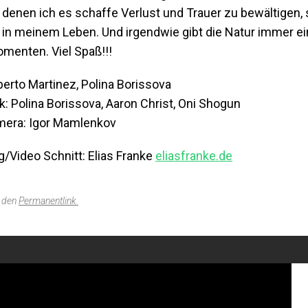
denen ich es schaffe Verlust und Trauer zu bewältigen, s
 in meinem Leben. Und irgendwie gibt die Natur immer e
omenten. Viel Spaß!!!
berto Martinez, Polina Borissova
: Polina Borissova, Aaron Christ, Oni Shogun
era: Igor Mamlenkov
g/Video Schnitt: Elias Franke
eliasfranke.de
f den
Permanentlink
.