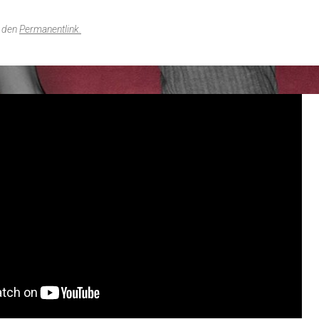
f den
Permanentlink
.