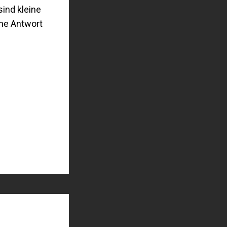
ind kleine
ine Antwort