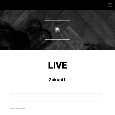
SPRINGE ZUM INHALT
Men
LIVE
Zukunft:
____________________________________
____________________________________
______